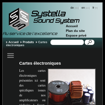
de
|
en
|
fr
Systella
Sound System
Accueil
Plan du site
Au service de l'excellence
Espace privé
Accueil
Produits
Cartes
électroniques
Cartes électroniques
Les cartes
électroniques
présentées ici sont
des cartes
spécifiques issues
de nos
amplificateurs ou
réalisées à façon.