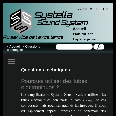
de
|
en
|
fr
Systella
Sound System
Accueil
Plan du site
Au service de l'excellence
Espace privé
Accueil
Questions
techniques
Questions techniques
Pourquoi utiliser des tubes
électroniques
?
Les amplificateurs Systella Sound System utilisent les
tubes électroniques non pour le côté
vintage
de ces
composants mais pour ses qualités intrinsèques. Il nous
est rapidement apparu impossible de concevoir des