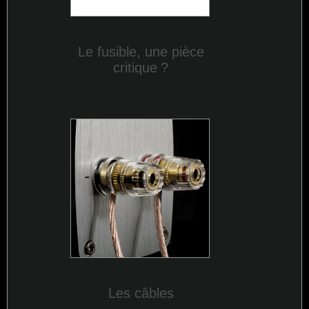
Le fusible, une pièce
critique
?
Les câbles