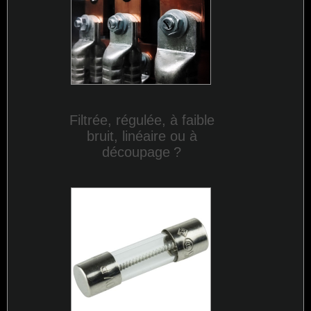
Filtrée, régulée, à faible
bruit, linéaire ou à
découpage
?