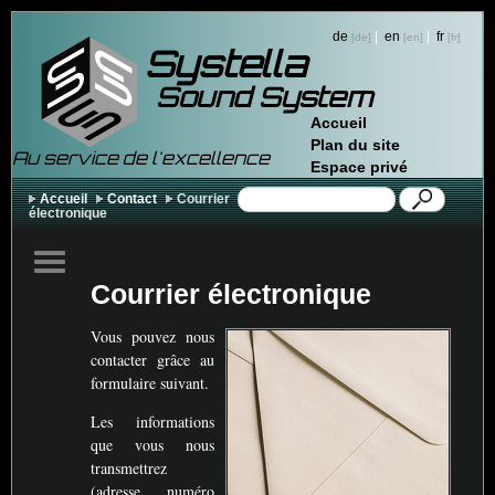
de
|
en
|
fr
Systella
Sound System
Accueil
Plan du site
Au service de l'excellence
Espace privé
Accueil
Contact
Courrier
électronique
Courrier électronique
Vous pouvez nous
contacter grâce au
formulaire suivant.
Les informations
que vous nous
transmettrez
(adresse, numéro