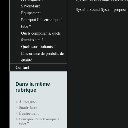
Savoir-faire
Systella Sound System propose u
Équipement
Pourquoi l’électronique à
tube
?
Quels composants, quels
fournisseurs
?
Quels sous-traitants
?
L’assurance de produits de
qualité
Contact
Dans la même
rubrique
À l’origine…
Savoir-faire
Équipement
Pourquoi l’électronique à
tube
?