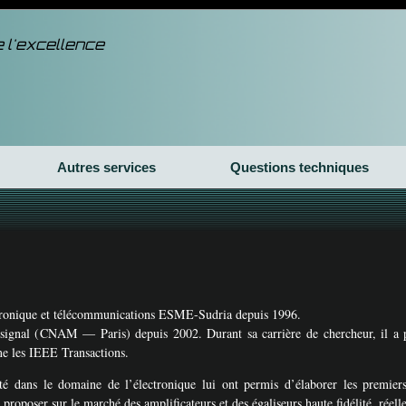
 l'excellence
Autres services
Questions techniques
ctronique et télécommunications
ESME
-Sudria depuis 1996.
signal (
CNAM
— Paris) depuis 2002. Durant sa carrière de chercheur, il a p
me les
IEEE
Transactions.
ité dans le domaine de l’électronique lui ont permis d’élaborer les premie
roposer sur le marché des amplificateurs et des égaliseurs haute fidélité, réell