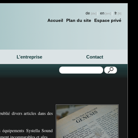
de
|
en
|
fr
Accueil
Plan du site
Espace privé
L’entreprise
Contact
ublié divers articles dans des
rs équipements Systella Sound
ement incomparables et sûrs.