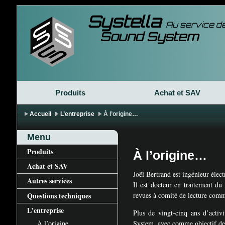
Systella
Au service de
Sound System
Produits
Achat et
SAV
Accueil
L’entreprise
À l’origine…
Menu
Produits
À l’origine…
Achat et
SAV
Joël Bertrand est ingénieur éle
Autres services
Il est docteur en traitement du 
Questions techniques
revues à comité de lecture com
L’entreprise
Plus de vingt-cinq ans d’activ
À l’origine…
System, avec comme objectif de p